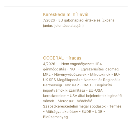
Kereskedelmi hírlevél
2026
7/2026 - EU gabonapiaci értékelés (Expana
júniusi jelentése alapján)
JÚN
15
COCERAL-Híradás
2026
4/2026 - - Nem engedélyezett HB4
génmódosítás - NGT - Egyszerűsítési csomag:
JÚN
MRL - Növényvédőszerek - Mikotoxinok - EU-
11
UK SPS Megállapodás - Nemzeti és Regionális
Partnerségi Terv: KAP - CMO - Kiegészítő
importvámok kiszámítása - EU-USA
kereskedelem - USA által bejelentett kiegészítő
vámok - Mercosur - Védőháló -
Szabadkereskedelmi megállapodások - Termés
- Műtrágya akcióterv - EUDR - UDB -
Bioüzemanyag