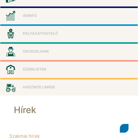
ÁRINFÓ
PÁLYÁZATFIGYELŐ
OKOSODJUNK
ÜZEMLISTÁK
HASZNOS LINKEK
Hírek
Szakmai hírek