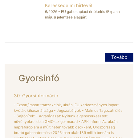
Kereskedelmi hírlevél
2026
6/2026 - EU gabonapiaci értékelés (Expana
májusi jelentése alapján)
MÁJ
18
Tovább
Gyorsinfó
30. Gyorsinformáció
- Export/import tranzakciók, ukrán, EU kedvezményes import
kvóták kihasználtsága - Jogszabályok - Malmos Tagozati ülés
- Sajtóhírek: - Agrárágazat: Nyitunk a génszerkesztett
növényekre, de a GMO-szigor marad - APK Inform: Az ukrán
napraforgó ára a múlt héten tovább csökkent, Oroszország
bruttó gabonatermése 2026-ban akár 139 millió tonnára is