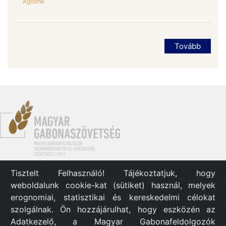
Agrome
Tovább
Tisztelt Felhasználó! Tájékoztatjuk, hogy
Gyors linkek
weboldalunk cookie-kat (sütiket) használ, melyek
Szövetség alapszabálya
erognomiai, statisztikai és kereskedelmi célokat
Etikai kódex
szolgálnak. Ön hozzájárulhat, hogy eszközén az
Adatvédelmi Szabályzat
Adatkezelő, a Magyar Gabonafeldolgozók