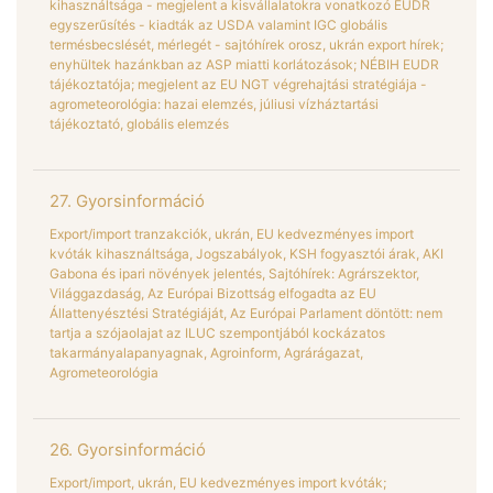
kihasználtsága - megjelent a kisvállalatokra vonatkozó EUDR
egyszerűsítés - kiadták az USDA valamint IGC globális
termésbecslését, mérlegét - sajtóhírek orosz, ukrán export hírek;
enyhültek hazánkban az ASP miatti korlátozások; NÉBIH EUDR
tájékoztatója; megjelent az EU NGT végrehajtási stratégiája -
agrometeorológia: hazai elemzés, júliusi vízháztartási
tájékoztató, globális elemzés
27. Gyorsinformáció
Export/import tranzakciók, ukrán, EU kedvezményes import
kvóták kihasználtsága, Jogszabályok, KSH fogyasztói árak, AKI
Gabona és ipari növények jelentés, Sajtóhírek: Agrárszektor,
Világgazdaság, Az Európai Bizottság elfogadta az EU
Állattenyésztési Stratégiáját, Az Európai Parlament döntött: nem
tartja a szójaolajat az ILUC szempontjából kockázatos
takarmányalapanyagnak, Agroinform, Agrárágazat,
Agrometeorológia
26. Gyorsinformáció
Export/import, ukrán, EU kedvezményes import kvóták;