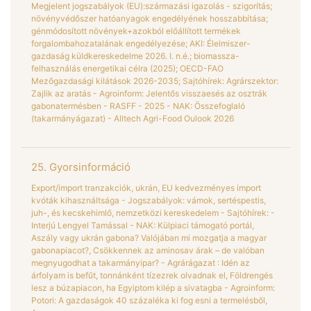
Megjelent jogszabályok (EU):származási igazolás - szigorítás;
növényvédőszer hatóanyagok engedélyének hosszabbítása;
génmódosított növények+azokból előállított termékek
forgalombahozatalának engedélyezése; AKI: Élelmiszer-
gazdaság küldkereskedelme 2026. I. n.é.; biomassza-
felhasználás energetikai célra (2025); OECD-FAO
Mezőgazdasági kilátások 2026-2035; Sajtóhírek: Agrárszektor:
Zajlik az aratás - Agroinform: Jelentős visszaesés az osztrák
gabonatermésben - RASFF - 2025 - NAK: Összefoglaló
(takarmányágazat) - Alltech Agri-Food Oulook 2026
25. Gyorsinformáció
Export/import tranzakciók, ukrán, EU kedvezményes import
kvóták kihasználtsága - Jogszabályok: vámok, sertéspestis,
juh-, és kecskehimlő, nemzetközi kereskedelem - Sajtóhírek: -
Interjú Lengyel Tamással - NAK: Külpiaci támogató portál,
Aszály vagy ukrán gabona? Valójában mi mozgatja a magyar
gabonapiacot?, Csökkennek az aminosav árak – de valóban
megnyugodhat a takarmányipar? - Agrárágazat : Idén az
árfolyam is befűt, tonnánként tízezrek olvadnak el, Földrengés
lesz a búzapiacon, ha Egyiptom kilép a sivatagba - Agroinform:
Potori: A gazdaságok 40 százaléka ki fog esni a termelésből,