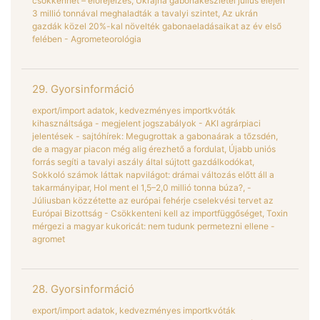
csökkenhet – előrejelzés, Ukrajna gabonakészletei július elején
3 millió tonnával meghaladták a tavalyi szintet, Az ukrán
gazdák közel 20%-kal növelték gabonaeladásaikat az év első
felében - Agrometeorológia
29. Gyorsinformáció
export/import adatok, kedvezményes importkvóták
kihasználtsága - megjelent jogszabályok - AKI agrárpiaci
jelentések - sajtóhírek: Megugrottak a gabonaárak a tőzsdén,
de a magyar piacon még alig érezhető a fordulat, Újabb uniós
forrás segíti a tavalyi aszály által sújtott gazdálkodókat,
Sokkoló számok láttak napvilágot: drámai változás előtt áll a
takarmányipar, Hol ment el 1,5–2,0 millió tonna búza?, -
Júliusban közzétette az európai fehérje cselekvési tervet az
Európai Bizottság - Csökkenteni kell az importfüggőséget, Toxin
mérgezi a magyar kukoricát: nem tudunk permetezni ellene -
agromet
28. Gyorsinformáció
export/import adatok, kedvezményes importkvóták