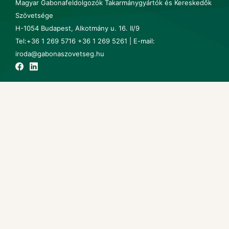
Magyar Gabonafeldolgozók Takarmánygyártók és Kereskedők
Szövetsége
H-1054 Budapest, Alkotmány u. 16. II/9
Tel:+36 1 269 5716 +36 1 269 5261 | E-mail:
iroda@gabonaszovetseg.hu